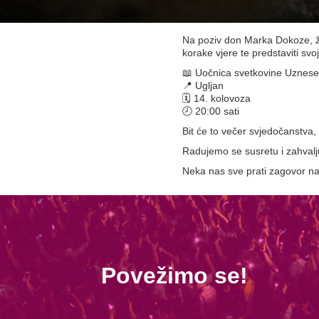
Na poziv don Marka Dokoze, žu
korake vjere te predstaviti sv
📖 Uočnica svetkovine Uznese
📍 Ugljan
🗓️ 14. kolovoza
🕗 20:00 sati
Bit će to večer svjedočanstva, 
Radujemo se susretu i zahval
Neka nas sve prati zagovor n
Povežimo se!