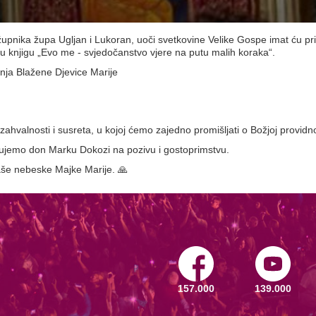
pnika župa Ugljan i Lukoran, uoči svetkovine Velike Gospe imat ću pri
oju knjigu „Evo me - svjedočanstvo vjere na putu malih koraka“.
nja Blažene Djevice Marije
zahvalnosti i susreta, u kojoj ćemo zajedno promišljati o Božjoj providno
jujemo don Marku Dokozi na pozivu i gostoprimstvu.
aše nebeske Majke Marije. 🙏
157.000
139.000