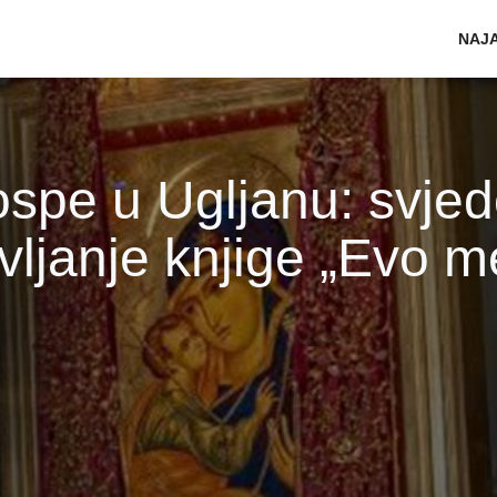
Mai
NAJ
ospe u Ugljanu: svje
avljanje knjige „Evo m