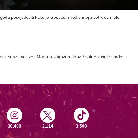
godu posvjedočiti kako je Gospodin vodio moj život kroz male
sti, snazi molitve i Marijinu zagovoru kroz životne kušnje i radosti.
30.400
2.114
3.500