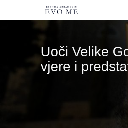
Skoči na glavni sadržaj
Uoči Velike G
vjere i predst