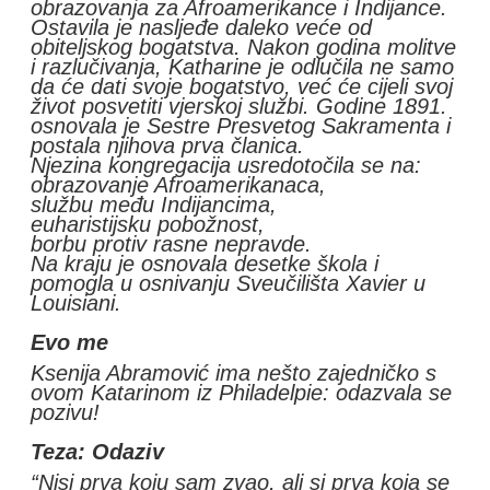
obrazovanja za Afroamerikance i Indijance.
Ostavila je nasljeđe daleko veće od
obiteljskog bogatstva. Nakon godina molitve
i razlučivanja, Katharine je odlučila ne samo
da će dati svoje bogatstvo, već će cijeli svoj
život posvetiti vjerskoj službi. Godine 1891.
osnovala je Sestre Presvetog Sakramenta i
postala njihova prva članica.
Njezina kongregacija usredotočila se na:
obrazovanje Afroamerikanaca,
službu među Indijancima,
euharistijsku pobožnost,
borbu protiv rasne nepravde.
Na kraju je osnovala desetke škola i
pomogla u osnivanju Sveučilišta Xavier u
Louisiani.
Evo me
Ksenija Abramović ima nešto zajedničko s
ovom Katarinom iz Philadelpie: odazvala se
pozivu!
Teza: Odaziv
“Nisi prva koju sam zvao, ali si prva koja se