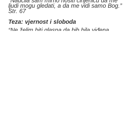
“Naučila sam mirno nositi činjenicu da me
ljudi mogu gledati, a da me vidi samo Bog.”
Str. 67
Teza: vjernost i sloboda
“Ne želim biti glasna da bih bila viđena.
Želim i dalje biti vjerna da bih bila slobodna.
Pitanje:
Ima jedna teza koja se vidi među redovima
rečenica: Pitanje mentaliteta, nacije,
kršćanstva:
Zašto je lakše s Amerikancima nego s
Hrvatima? Zašto su Amerikanci darežljiviji,
otvoreniji, darljiviji, slobodniji…?
Moja teza:
Ovo je žena kojoj se može vjerovati!