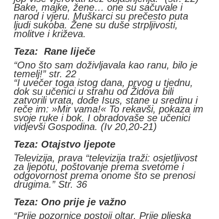
Bake, majke, žene… one su sačuvale i
narod i vjeru. Muškarci su prečesto puta
ljudi sukoba. Žene su duše strpljivosti,
molitve i križeva.
Teza: Rane liječe
“Ono što sam doživljavala kao ranu, bilo je
temelj!” str. 22
“I uvečer toga istog dana, prvog u tjednu,
dok su učenici u strahu od Židova bili
zatvorili vrata, dođe Isus, stane u sredinu i
reče im: »Mir vama!« To rekavši, pokaza im
svoje ruke i bok. I obradovaše se učenici
vidjevši Gospodina. (Iv 20,20-21)
Teza: Otajstvo ljepote
Televizija, prava “televizija traži: osjetljivost
za ljepotu, poštovanje prema svetome i
odgovornost prema onome što se prenosi
drugima.” Str. 36
Teza: Ono prije je važno
“Prije pozornice postoji oltar. Prije pljeska