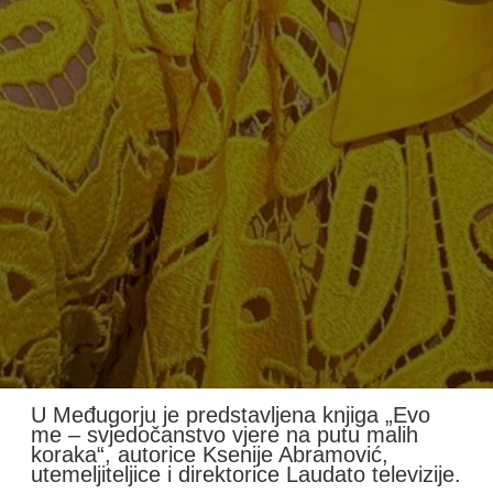
U Međugorju je predstavljena knjiga „Evo
me – svjedočanstvo vjere na putu malih
koraka“, autorice Ksenije Abramović,
utemeljiteljice i direktorice Laudato televizije.