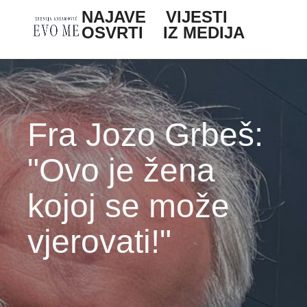
Skoči na glavni sadržaj
NAJAVE
VIJESTI
Main navigation
OSVRTI
IZ MEDIJA
Fra Jozo Grbeš:
"Ovo je žena
kojoj se može
vjerovati!"