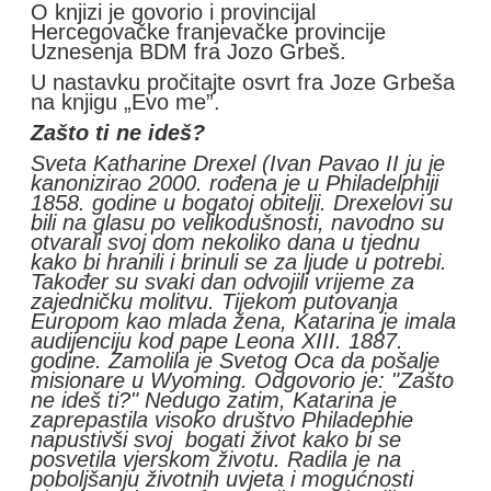
O knjizi je govorio i provincijal
Hercegovačke franjevačke provincije
Uznesenja BDM fra Jozo Grbeš.
U nastavku pročitajte osvrt fra Joze Grbeša
na knjigu „Evo me”.
Zašto ti ne ideš?
Sveta Katharine Drexel (Ivan Pavao II ju je
kanonizirao 2000. rođena je u Philadelphiji
1858. godine u bogatoj obitelji. Drexelovi su
bili na glasu po velikodušnosti, navodno su
otvarali svoj dom nekoliko dana u tjednu
kako bi hranili i brinuli se za ljude u potrebi.
Također su svaki dan odvojili vrijeme za
zajedničku molitvu. Tijekom putovanja
Europom kao mlada žena, Katarina je imala
audijenciju kod pape Leona XIII. 1887.
godine. Zamolila je Svetog Oca da pošalje
misionare u Wyoming. Odgovorio je: "Zašto
ne ideš ti?" Nedugo zatim, Katarina je
zaprepastila visoko društvo Philadephie
napustivši svoj bogati život kako bi se
posvetila vjerskom životu. Radila je na
poboljšanju životnih uvjeta i mogućnosti