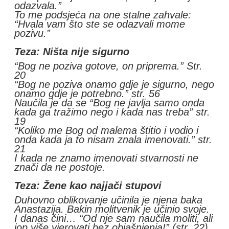
odazvala.”
To me podsjeća na one stalne zahvale:
“Hvala vam što ste se odazvali mome
pozivu.”
Teza: Ništa nije sigurno
“Bog ne poziva gotove, on priprema.” Str.
20
“Bog ne poziva onamo gdje je sigurno, nego
onamo gdje je potrebno.” str. 56
Naučila je da se “Bog ne javlja samo onda
kada ga tražimo nego i kada nas treba” str.
19
“Koliko me Bog od malema štitio i vodio i
onda kada ja to nisam znala imenovati.” str.
21
I kada ne znamo imenovati stvarnosti ne
znači da ne postoje.
Teza: Žene kao najjači stupovi
Duhovno oblikovanje učinila je njena baka
Anastazija. Bakin molitvenik je učinio svoje.
I danas čini… “Od nje sam naučila moliti, ali
jop više vjerovati bez objašnjenja!” (str. 22)