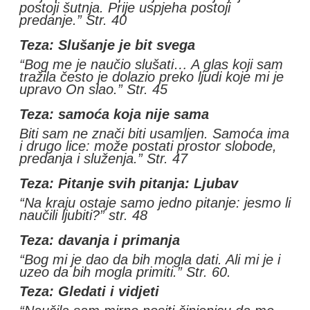
postoji šutnja. Prije uspjeha postoji
predanje.” Str. 40
Teza: Slušanje je bit svega
“Bog me je naučio slušati… A glas koji sam
tražila često je dolazio preko ljudi koje mi je
upravo On slao.” Str. 45
Teza: samoća koja nije sama
Biti sam ne znači biti usamljen. Samoća ima
i drugo lice: može postati prostor slobode,
predanja i služenja.” Str. 47
Teza: Pitanje svih pitanja: Ljubav
“Na kraju ostaje samo jedno pitanje: jesmo li
naučili ljubiti?” str. 48
Teza: davanja i primanja
“Bog mi je dao da bih mogla dati. Ali mi je i
uzeo da bih mogla primiti.” Str. 60.
Teza: Gledati i vidjeti