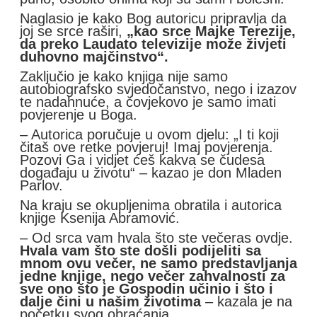
Naglasio je kako Bog autoricu pripravlja da
joj se srce raširi,
„kao srce Majke Terezije,
da preko Laudato televizije može živjeti
duhovno majčinstvo“.
Zaključio je kako knjiga nije samo
autobiografsko svjedočanstvo, nego i izazov
te nadahnuće, a čovjekovo je samo imati
povjerenje u Boga.
– Autorica poručuje u ovom djelu: „I ti koji
čitaš ove retke povjeruj! Imaj povjerenja.
Pozovi Ga i vidjet ćeš kakva se čudesa
događaju u životu“ – kazao je don Mladen
Parlov.
Na kraju se okupljenima obratila i autorica
knjige Ksenija Abramović.
– Od srca vam hvala što ste večeras ovdje.
Hvala vam što ste došli podijeliti sa
mnom ovu večer, ne samo predstavljanja
jedne knjige, nego večer zahvalnosti za
sve ono što je Gospodin učinio i što i
dalje čini u našim životima
– kazala je na
početku svog obraćanja.