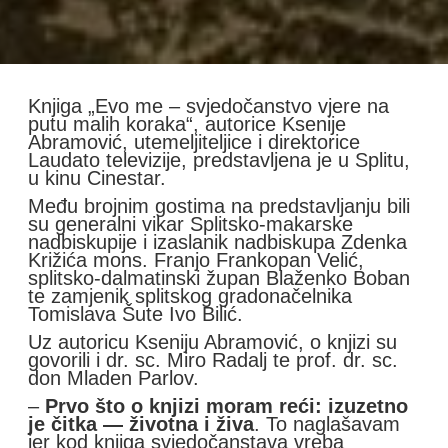
Knjiga „Evo me – svjedočanstvo vjere na
putu malih koraka“, autorice Ksenije
Abramović, utemeljiteljice i direktorice
Laudato televizije, predstavljena je u Splitu,
u kinu Cinestar.
Među brojnim gostima na predstavljanju bili
su generalni vikar Splitsko-makarske
nadbiskupije i izaslanik nadbiskupa Zdenka
Križića mons. Franjo Frankopan Velić,
splitsko-dalmatinski župan Blaženko Boban
te zamjenik splitskog gradonačelnika
Tomislava Šute Ivo Bilić.
Uz autoricu Kseniju Abramović, o knjizi su
govorili i dr. sc. Miro Radalj te prof. dr. sc.
don Mladen Parlov.
–
Prvo što o knjizi moram reći: izuzetno
je čitka — životna i živa
. To naglašavam
jer kod knjiga svjedočanstava vreba