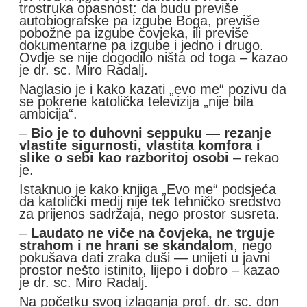
trostruka opasnost: da budu previše
autobiografske pa izgube Boga, previše
pobožne pa izgube čovjeka, ili previše
dokumentarne pa izgube i jedno i drugo.
Ovdje se nije dogodilo ništa od toga – kazao
je dr. sc. Miro Radalj.
Naglasio je i kako kazati „evo me“ pozivu da
se pokrene katolička televizija „nije bila
ambicija“.
–
Bio je to duhovni seppuku — rezanje
vlastite sigurnosti, vlastita komfora i
slike o sebi kao razboritoj osobi
– rekao
je.
Istaknuo je kako knjiga „Evo me“ podsjeća
da katolički medij nije tek tehničko sredstvo
za prijenos sadržaja, nego prostor susreta.
–
Laudato ne viče na čovjeka, ne trguje
strahom i ne hrani se skandalom
, nego
pokušava dati zraka duši — unijeti u javni
prostor nešto istinito, lijepo i dobro – kazao
je dr. sc. Miro Radalj.
Na početku svog izlaganja prof. dr. sc. don