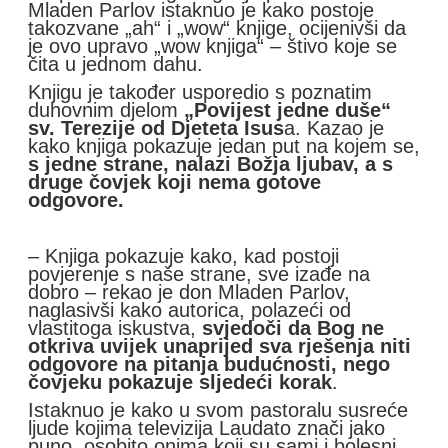
Mladen Parlov istaknuo je kako postoje
takozvane „ah“ i „wow“ knjige, ocijenivši da
je ovo upravo „wow knjiga“ – štivo koje se
čita u jednom dahu.
Knjigu je također usporedio s poznatim
duhovnim djelom
„Povijest jedne duše“
sv. Terezije od Djeteta Isus
a. Kazao je
kako knjiga pokazuje jedan put na kojem se,
s jedne strane, nalazi Božja ljubav, a s
druge čovjek koji nema gotove
odgovore.
– Knjiga pokazuje kako, kad postoji
povjerenje s naše strane, sve izađe na
dobro – rekao je don Mladen Parlov,
naglasivši kako autorica, polazeći od
vlastitoga iskustva,
svjedoči da Bog ne
otkriva uvijek unaprijed sva rješenja niti
odgovore na pitanja budućnosti, nego
čovjeku pokazuje sljedeći korak
.
Istaknuo je kako u svom pastoralu susreće
ljude kojima televizija Laudato znači jako
puno, osobito onima koji su sami i bolesni.