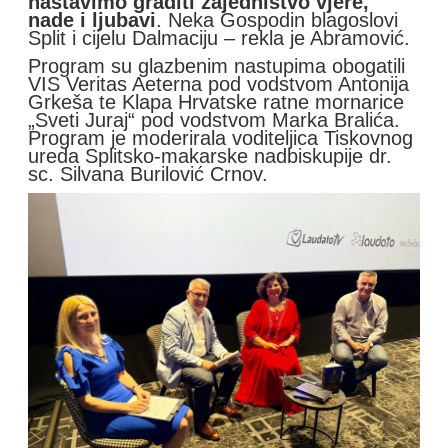
nastavimo graditi zajedništvo vjere,
nade i ljubavi
. Neka Gospodin blagoslovi
Split i cijelu Dalmaciju – rekla je Abramović.
Program su glazbenim nastupima obogatili
VIS Veritas Aeterna pod vodstvom Antonija
Grkeša te Klapa Hrvatske ratne mornarice
„Sveti Juraj“ pod vodstvom Marka Bralića.
Program je moderirala voditeljica Tiskovnog
ureda Splitsko-makarske nadbiskupije dr.
sc. Silvana Burilović Crnov.