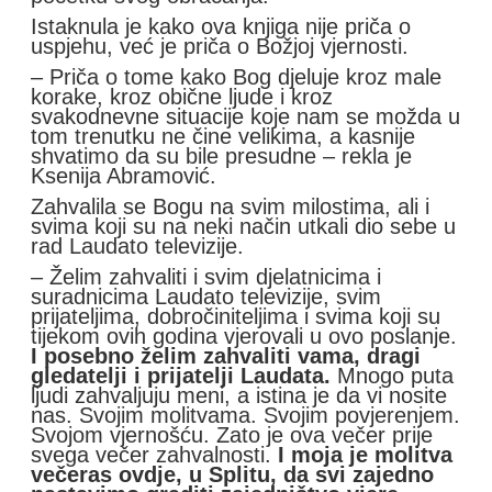
Istaknula je kako ova knjiga nije priča o
uspjehu, već je priča o Božjoj vjernosti.
– Priča o tome kako Bog djeluje kroz male
korake, kroz obične ljude i kroz
svakodnevne situacije koje nam se možda u
tom trenutku ne čine velikima, a kasnije
shvatimo da su bile presudne – rekla je
Ksenija Abramović.
Zahvalila se Bogu na svim milostima, ali i
svima koji su na neki način utkali dio sebe u
rad Laudato televizije.
– Želim zahvaliti i svim djelatnicima i
suradnicima Laudato televizije, svim
prijateljima, dobročiniteljima i svima koji su
tijekom ovih godina vjerovali u ovo poslanje.
I posebno želim zahvaliti vama, dragi
gledatelji i prijatelji Laudata.
Mnogo puta
ljudi zahvaljuju meni, a istina je da vi nosite
nas. Svojim molitvama. Svojim povjerenjem.
Svojom vjernošću. Zato je ova večer prije
svega večer zahvalnosti.
I moja je molitva
večeras ovdje, u Splitu, da svi zajedno