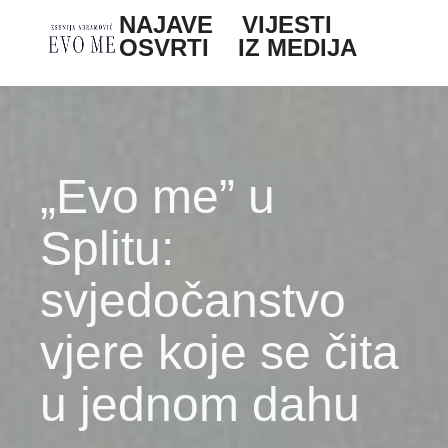
Skoči na glavni sadržaj
NAJAVE
VIJESTI
Main navigation
OSVRTI
IZ MEDIJA
„Evo me” u
Splitu:
svjedočanstvo
vjere koje se čita
u jednom dahu